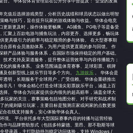
桌台。 华体会体育管理层在公开分享中曾提及：“企业的发展
并充值后选择游戏类型，分析历史战绩和球员状态以做出明智
种策略与技巧，旨在提升玩家的游戏体验与收益。 华体会电竞
更新更及时，操作体验更畅爽。 AG捕鱼、PG电子等是备受
，汇聚上百款电游与捕鱼玩法，内容更齐、选择更多，畅玩体
提供更具吸引力的赔率与稳定顺滑的参与体验。 在大型赛事期
结合原有会员激励体系，为用户提供更直观的参与回馈。 作
深耕产品体验与服务体系，在国际市场保持稳定的用户基础。
、技术支持及渠道服务，提升整体运营效率与内容传播能力；
优化的服务体系。 业务范围涵盖体育赛事、足球彩票、棋牌
播及创新型线上娱乐节目等多个方向。
九游娱乐
。 华体会是
开透明，长期服务于全球用户，广受信赖。 华体会重磅推出
验非凡！ 华体会精心打造全球顶尖彩票娱乐平台，涵盖上百
选择。 华体会为玩家提供业内领先的超高赔率，涵盖全球大
众多玩家的关注，赛事策略包括地图分析、对手研究和战术制
明了的规则吸引玩家，主要目标是预测庄家或闲家的点数更接
，配合在线支持服务，安心体验华体会真人。
环境。 平台依托多年大型国际赛事内容的转播与运营经验
合作与品牌赞助形式（包括多特蒙德、里昂、那不勒斯等球
登录器，主打防劫持与稳定访问体验，支持 Windows /