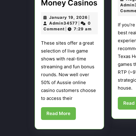
Best
Money Casinos
Admin
Online
Comme
January
January 19, 2026
|
Casinos
Admin34577
19,
Admin34577
0
|
If you’re
Canada
2026
Comment
7:29 am
|
best re
Septembe
experie
These sites offer a great
2025:
recomme
selection of live game
Real
Texas H
shows with real-time
games th
Money
streaming and fun bonus
RTP (~9
Casinos
rounds. Now well over
strategi
50% of Aussie online
house.
casino customers choose
to access their
Read
Read
Read More
More