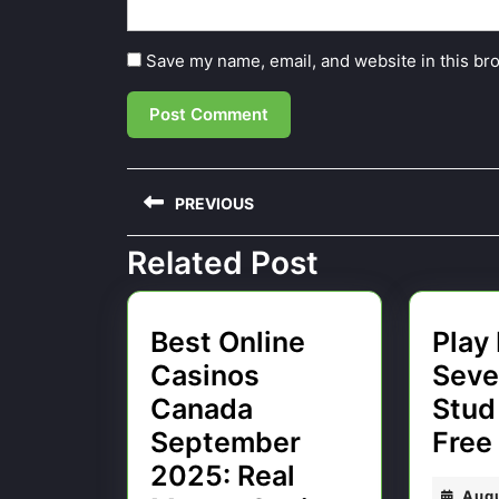
Save my name, email, and website in this br
Post
PREVIOUS
navigation
Related Post
Previous
post:
Best Online
Play
Casinos
Seve
Canada
Stud
September
Free
2025: Real
Augu